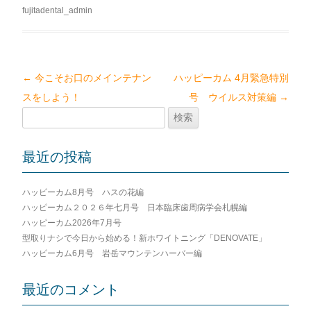
fujitadental_admin
←
今こそお口のメインテナン
ハッピーカム 4月緊急特別
投
スをしよう！
号 ウイルス対策編
→
稿
検
ナ
索:
ビ
最近の投稿
ゲ
ー
ハッピーカム8月号 ハスの花編
シ
ハッピーカム２０２６年七月号 日本臨床歯周病学会札幌編
ョ
ハッピーカム2026年7月号
ン
型取りナシで今日から始める！新ホワイトニング「DENOVATE」
ハッピーカム6月号 岩岳マウンテンハーバー編
最近のコメント