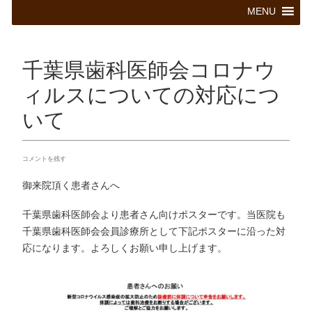
コ
MENU
ン
テ
ン
ツ
千葉県歯科医師会コロナウ
へ
ス
ィルスについての対応につ
キ
いて
ッ
プ
コメントを残す
御来院頂く患者さんへ
千葉県歯科医師会より患者さん向けポスターです。当医院も
千葉県歯科医師会会員診療所として下記ポスターに沿った対
応になります。よろしくお願い申し上げます。