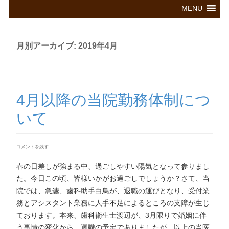
コ
MENU
ン
テ
ン
ツ
月別アーカイブ:
2019年4月
へ
ス
キ
ッ
プ
4月以降の当院勤務体制につ
いて
コメントを残す
春の日差しが強まる中、過ごしやすい陽気となって参りまし
た。今日この頃、皆様いかがお過ごしでしょうか？さて、当
院では、急遽、歯科助手白鳥が、退職の運びとなり、受付業
務とアシスタント業務に人手不足によるところの支障が生じ
ております。本来、歯科衛生士渡辺が、3月限りで婚姻に伴
う事情の変化から、退職の予定でありましたが、以上の当医