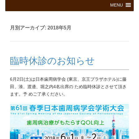
コ
MENU
ン
テ
ン
ツ
月別アーカイブ:
2018年5月
へ
ス
キ
ッ
プ
臨時休診のお知らせ
6月2日(土)は日本歯周病学会 (東京、京王プラザホテル)に藤
田、湊、渡邊、堀之内4名出席の ため臨時休診とさせて頂き
ます。予 めご了承ください。