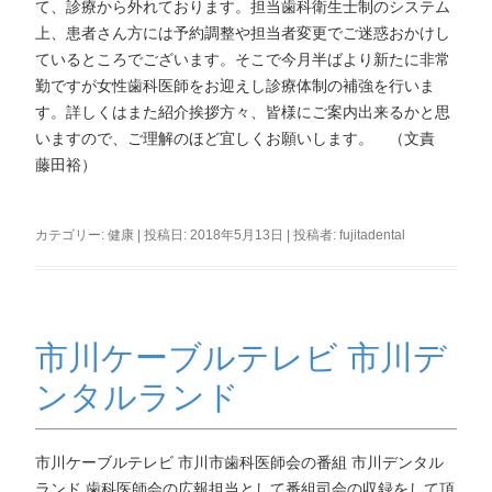
て、診療から外れております。担当歯科衛生士制のシステム
上、患者さん方には予約調整や担当者変更でご迷惑おかけし
ているところでございます。そこで今月半ばより新たに非常
勤ですが女性歯科医師をお迎えし診療体制の補強を行いま
す。詳しくはまた紹介挨拶方々、皆様にご案内出来るかと思
いますので、ご理解のほど宜しくお願いします。 （文責
藤田裕）
カテゴリー:
健康
| 投稿日:
2018年5月13日
|
投稿者:
fujitadental
市川ケーブルテレビ 市川デ
ンタルランド
市川ケーブルテレビ 市川市歯科医師会の番組 市川デンタル
ランド 歯科医師会の広報担当として番組司会の収録をして頂