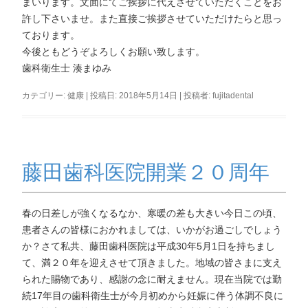
まいります。文面にてご挨拶に代えさせていただくことをお
許し下さいませ。また直接ご挨拶させていただけたらと思っ
ております。
今後ともどうぞよろしくお願い致します。
歯科衛生士 湊まゆみ
カテゴリー:
健康
| 投稿日:
2018年5月14日
|
投稿者:
fujitadental
藤田歯科医院開業２０周年
春の日差しが強くなるなか、寒暖の差も大きい今日この頃、
患者さんの皆様におかれましては、いかがお過ごしでしょう
か？さて私共、藤田歯科医院は平成30年5月1日を持ちまし
て、満２０年を迎えさせて頂きました。地域の皆さまに支え
られた賜物であり、感謝の念に耐えません。現在当院では勤
続17年目の歯科衛生士が今月初めから妊娠に伴う体調不良に