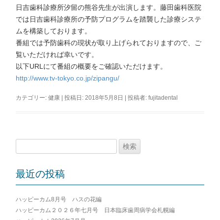
日吉歯科診療所汐留の熊谷先生が出演します。藤田歯科医院
では日吉歯科診療所の予防プログラムを踏襲した診療システ
ムを構築しております。
番組では予防歯科の現状が取り上げられておりますので、ご
覧いただければ幸いです。
以下URLにて番組の概要をご確認いただけます。
http://www.tv-tokyo.co.jp/zipangu/
カテゴリー:
健康
| 投稿日:
2018年5月8日
|
投稿者:
fujitadental
検
索:
最近の投稿
ハッピーカム8月号 ハスの花編
ハッピーカム２０２６年七月号 日本臨床歯周病学会札幌編