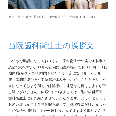
カテゴリー:
健康
| 投稿日:
2018年5月18日
|
投稿者:
fujitadental
当院歯科衛生士の挨拶文
いつもお世話になっております。歯科衛生士の湊です私事で
恐縮なのですが、11月の初旬に出産を控えており10月より長
期休暇(産休・育児休暇)をいただく予定になりました。現
在、体調に波があって急遽お休みをいただくこともあり、不
在になってしまう期間中は皆様にご迷惑をお掛けしますが申
し訳ございません。休暇中につきましては、別の歯科医師・
歯科衛生士に引き継ぎさせていただきます。どうぞよろしく
お願い致します！育児休暇を終えて、職場復帰が叶いました
ら(だいたい春頃)、また一層お役に立てますよう取り組んで