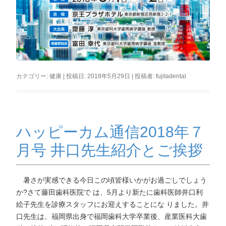
カテゴリー:
健康
| 投稿日:
2018年5月29日
|
投稿者:
fujitadental
ハッピーカム通信2018年７
月号 井口先生紹介とご挨拶
暑さが実感できる今日この頃皆様いかがお過ごしでしょう
か?さて藤田歯科医院で は、5月より新たに歯科医師井口利
絵子先生を診療スタッフにお迎えすることにな りました。井
口先生は、福岡県出身で福岡歯科大学卒業後、産業医科大歯