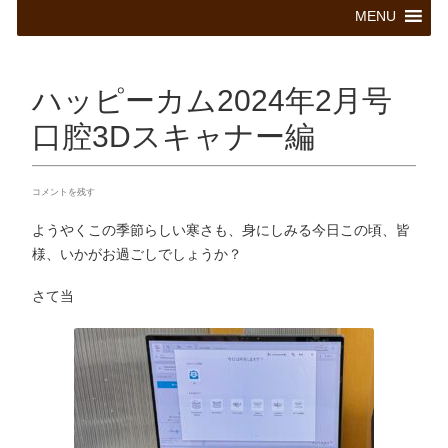
コ
MENU
ン
テ
ン
ツ
ハッピーカム2024年2月号
へ
ス
口腔3Dスキャナー編
キ
ッ
プ
コメントを残す
ようやくこの季節らしい寒さも、身にしみる今日この頃、皆
様、いかがお過ごしでしょうか？
さて当