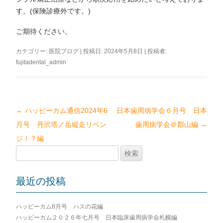
す。(保険診療外です。)
ご期待ください。
カテゴリー:
医院ブログ
| 投稿日:
2024年5月8日
|
投稿者:
fujitadental_admin
←
ハッピーカム通信2024年6
日本歯周病学会６月号 日本
投
月号 丹沢塔ノ岳縦走リベン
歯周病学会＠郡山編
→
稿
ジ！？編
ナ
検
ビ
索:
ゲ
最近の投稿
ー
シ
ハッピーカム8月号 ハスの花編
ョ
ハッピーカム２０２６年七月号 日本臨床歯周病学会札幌編