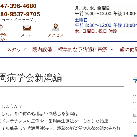
047-396-4680
080-9537-9705
ートメッセージ可
予約
メール
アクセス
のみ)
コ
ス
スタッフ
院内設備
標準的な予防歯科医療
歯の健
ン
テ
検
ン
索:
ツ
へ
歯周病学会新潟編
ス
キ
ッ
ハ
プ
ハ
でしょうか？
ハ
ました。冬の前の心地よい風感じる新潟は
型
期メンテナンスの症例や、歯周再生療法を中心とした治療
ハ
ォイル船乗って佐渡両津港へ。茅葺の能楽堂や京都の清水寺を模