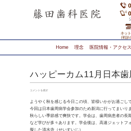
ショ
ネット
(初診
Home
理念
医院情報・アクセ
ハッピーカム11月日本
コメントを残す
ようやく秋を感じる今日この頃、皆様いかがお過ごし
今回は日本歯周病学会参加のため新潟に行ってまいり
秋らしい季節感で爽快です。学会は、歯周病患者の長
など学びが多々あります。学会後は、高速ジェットフ
擬した清水寺（せいすいじ）