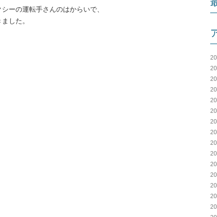
クシーの運転手さんのはからいで、
きました。
2
2
2
2
2
2
2
2
2
2
2
2
2
2
2