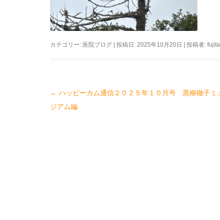
カテゴリー:
医院ブログ
| 投稿日:
2025年10月20日
|
投稿者:
fuji
←
ハッピーカム通信２０２５年１０月号 黒柳徹子ミ
投
ジアム編
稿
ナ
ビ
ゲ
ー
シ
ョ
ン