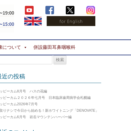
康について
併設藤田耳鼻咽喉科
最近の投稿
ッピーカム8月号 ハスの花編
ッピーカム２０２６年七月号 日本臨床歯周病学会札幌編
ッピーカム2026年7月号
取りナシで今日から始める！新ホワイトニング「DENOVATE」
ッピーカム6月号 岩岳マウンテンハーバー編