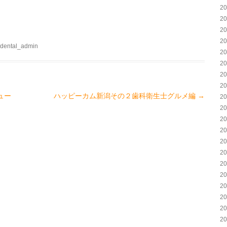
2
2
2
2
tadental_admin
2
2
2
2
ュー
ハッピーカム新潟その２歯科衛生士グルメ編
→
2
2
2
2
2
2
2
2
2
2
2
2