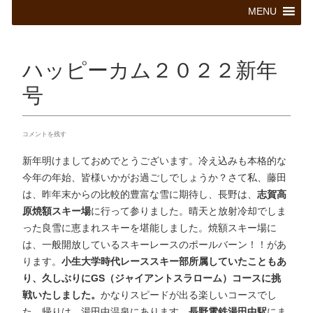
コ
MENU
ン
テ
ン
ツ
ハッピーカム２０２２新年
へ
ス
号
キ
ッ
プ
コメントを残す
新年明けましておめでとうございます。冷え込みも本格的な
今年の年始、皆様いかがお過ごしでしょうか？さて私、藤田
は、昨年末からの比較的豊富な雪に期待し、長野は、
志賀高
原焼額スキー場
に行って参りました。晴天と放射冷却でしま
った良雪に恵まれスキーを堪能しました。焼額スキー場に
は、一般開放しているスキーレースのポールバーン！！があ
ります。
小生大学時代レーススキー部所属していたこともあ
り、久しぶりにGS（ジャイアントスラローム）コースに挑
戦いたしました。
かなりスピードが出る楽しいコースでし
た。帰りは、湯田中温泉にあります、
長野電鉄湯田中駅
にま