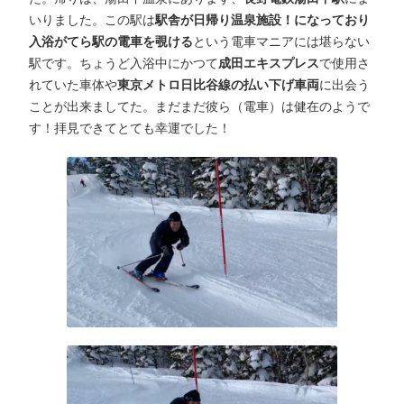
いりました。この駅は
駅舎が日帰り温泉施設！になっており
入浴がてら駅の電車を覗ける
という電車マニアには堪らない
駅です。ちょうど入浴中にかつて
成田エキスプレス
で使用さ
れていた車体や
東京メトロ日比谷線の払い下げ車両
に出会う
ことが出来ましてた。まだまだ彼ら（電車）は健在のようで
す！拝見できてとても幸運でした！