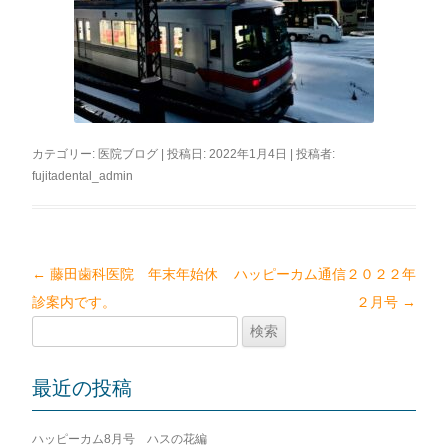
カテゴリー:
医院ブログ
| 投稿日:
2022年1月4日
|
投稿者:
fujitadental_admin
←
藤田歯科医院 年末年始休
ハッピーカム通信２０２２年
投
診案内です。
２月号
→
稿
検
ナ
索:
ビ
最近の投稿
ゲ
ー
ハッピーカム8月号 ハスの花編