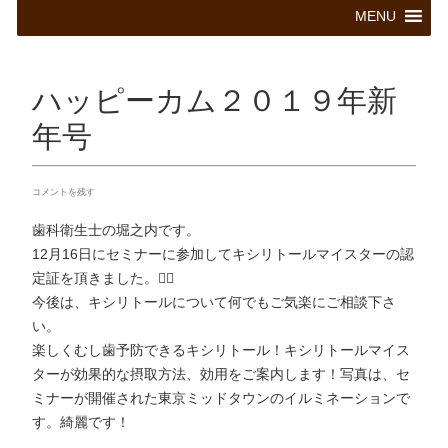
コ
MENU
ン
テ
ン
ツ
ハッピーカム２０１９年新
へ
ス
年号
キ
ッ
プ
コメントを残す
歯科衛生士の堀之内です。
12月16日にセミナーに参加してキシリトールマイスターの認
定証を頂きました。🙇‍♀️
今後は、キシリトールについて何でもご気楽にご相談下さ
い。
楽しくむし歯予防できるキシリトール！キシリトールマイス
ターが効果的な摂取方法、効用をご案内します！写真は、セ
ミナーが開催された東京ミッドタウンのイルミネーションで
す。綺麗です！