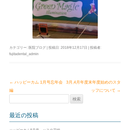
カテゴリー:
医院ブログ
| 投稿日:
2018年12月17日
|
投稿者:
fujitadental_admin
←
ハッピーカム 1月号忘年会
3月,4月年度末年度始めのスタ
投
編
ッフについて
→
稿
検
ナ
索:
ビ
最近の投稿
ゲ
ー
ハッピーカム8月号 ハスの花編