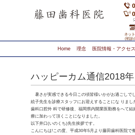
ショ
ネット
(初診
Home
理念
医院情報・アクセ
ハッピーカム通信2018
暑さが実感できる今日この頃皆様いかがお過ごしでし
絵子先生を診療スタッフにお迎えすることにな りまし
歯科口腔外 科で研修後、福岡県内開業医勤務をへて結
療に加わって頂くことになりました。
以下井口(いのくち)先生挨拶です。
こんにちは!この度、平成30年5月より藤田歯科医院で