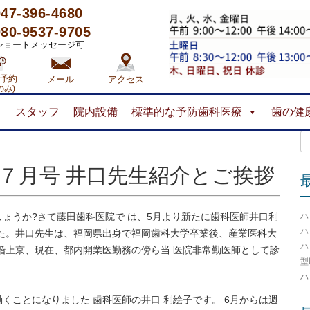
047-396-4680
080-9537-9705
ートメッセージ可
予約
メール
アクセス
のみ)
コ
ス
スタッフ
院内設備
標準的な予防歯科医療
歯の健
ン
テ
検
ン
索:
ツ
へ
年７月号 井口先生紹介とご挨拶
ス
キ
ッ
ハ
ょうか?さて藤田歯科医院で は、5月より新たに歯科医師井口利
プ
ハ
た。井口先生は、福岡県出身で福岡歯科大学卒業後、産業医科大
ハ
婚上京、現在、都内開業医勤務の傍ら当 医院非常勤医師として診
型
ハ
働くことになりました 歯科医師の井口 利絵子です。 6月からは週