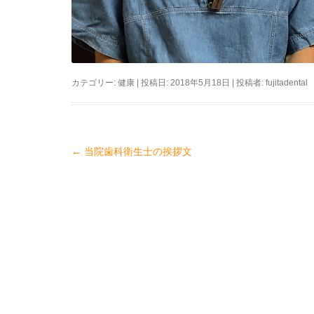
カテゴリー:
健康
| 投稿日:
2018年5月18日
|
投稿者:
fujitadental
←
当院歯科衛生士の挨拶文
投
稿
ナ
ビ
ゲ
ー
シ
ョ
ン