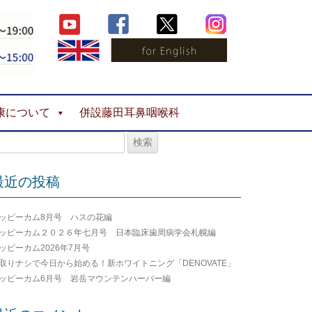
康について
併設藤田耳鼻咽喉科
最近の投稿
ッピーカム8月号 ハスの花編
ッピーカム２０２６年七月号 日本臨床歯周病学会札幌編
ッピーカム2026年7月号
取りナシで今日から始める！新ホワイトニング「DENOVATE」
ッピーカム6月号 岩岳マウンテンハーバー編