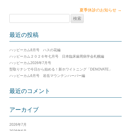
夏季休診のお知らせ
→
投
検
稿
索:
ナ
最近の投稿
ビ
ゲ
ハッピーカム8月号 ハスの花編
ー
ハッピーカム２０２６年七月号 日本臨床歯周病学会札幌編
シ
ハッピーカム2026年7月号
ョ
型取りナシで今日から始める！新ホワイトニング「DENOVATE」
ン
ハッピーカム6月号 岩岳マウンテンハーバー編
最近のコメント
アーカイブ
2026年7月
2026年6月