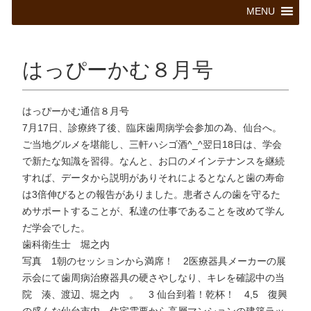
コ
MENU
ン
テ
ン
ツ
はっぴーかむ８月号
へ
ス
キ
はっぴーかむ通信８月号
ッ
7月17日、診療終了後、臨床歯周病学会参加の為、仙台へ。
プ
ご当地グルメを堪能し、三軒ハシゴ酒^_^翌日18日は、学会
で新たな知識を習得。なんと、お口のメインテナンスを継続
すれば、データから説明がありそれによるとなんと歯の寿命
は3倍伸びるとの報告がありました。患者さんの歯を守るた
めサポートすることが、私達の仕事であることを改めて学ん
だ学会でした。
歯科衛生士 堀之内
写真 1朝のセッションから満席！ 2医療器具メーカーの展
示会にて歯周病治療器具の硬さやしなり、キレを確認中の当
院 湊、渡辺、堀之内 。 3 仙台到着！乾杯！ 4,5 復興