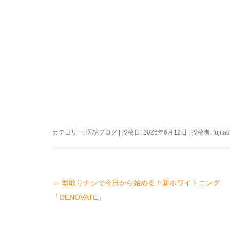
カテゴリー:
医院ブログ
| 投稿日:
2026年6月12日
|
投稿者:
fujit
←
型取りナシで今日から始める！新ホワイトニング
投
「DENOVATE」
稿
ナ