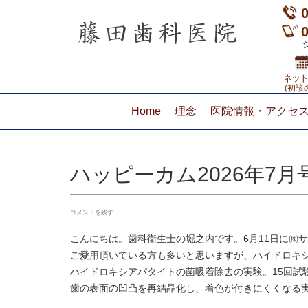
ショ
ネット
(初診
Home
理念
医院情報・アクセ
ハッピーカム2026年7月
コメントを残す
こんにちは。歯科衛生士の堀之内です。6月11日に㈱
ご愛用頂いている方も多いと思いますが、ハイドロキ
ハイドロキシアパタイトの菌吸着除去の実験。15回試
歯の表面の凹凸を再結晶化し、着色が付きにくくなる