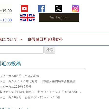
康について
併設藤田耳鼻咽喉科
最近の投稿
ッピーカム8月号 ハスの花編
ッピーカム２０２６年七月号 日本臨床歯周病学会札幌編
ッピーカム2026年7月号
取りナシで今日から始める！新ホワイトニング「DENOVATE」
ッピーカム6月号 岩岳マウンテンハーバー編