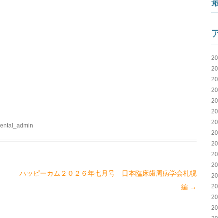
2
2
2
2
2
2
2
adental_admin
2
2
2
2
ハッピーカム２０２６年七月号 日本臨床歯周病学会札幌
2
2
編
→
2
2