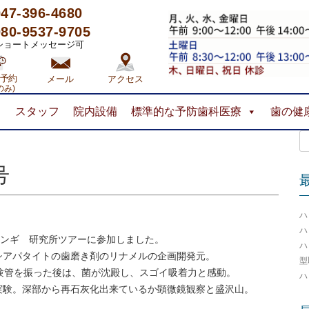
047-396-4680
080-9537-9705
ートメッセージ可
予約
メール
アクセス
のみ)
コ
ス
スタッフ
院内設備
標準的な予防歯科医療
歯の健
ン
テ
検
ン
索:
ツ
へ
号
ス
キ
ッ
ハ
プ
ハ
サンギ 研究所ツアーに参加しました。
ハ
シアパタイトの歯磨き剤のリナメルの企画開発元。
型
験管を振った後は、菌が沈殿し、スゴイ吸着力と感動。
ハ
実験。深部から再石灰化出来ているか顕微鏡観察と盛沢山。